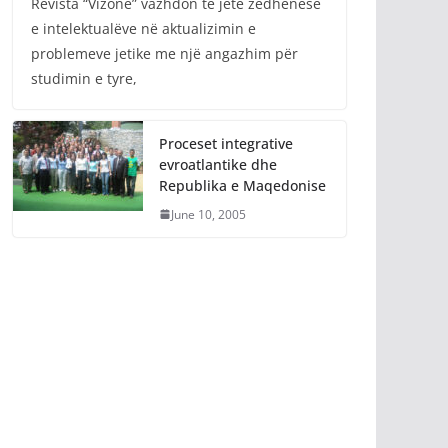
Revista “Vizone” vazhdon të jetë zëdhënëse
e intelektualëve në aktualizimin e
problemeve jetike me një angazhim për
studimin e tyre,
Proceset integrative
evroatlantike dhe
Republika e Maqedonise
June 10, 2005