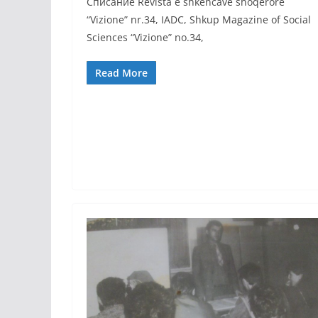
Списание Revista e shkencave shoqerore
“Vizione” nr.34, IADC, Shkup Magazine of Social
Sciences “Vizione” no.34,
Read More