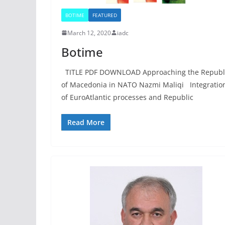
BOTIME
FEATURED
March 12, 2020
iadc
Botime
TITLE PDF DOWNLOAD Approaching the Republ
of Macedonia in NATO Nazmi Maliqi Integratio
of EuroAtlantic processes and Republic
Read More