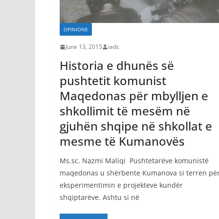
OPINIONE
June 13, 2015
iadc
Historia e dhunës së
pushtetit komunist
Maqedonas për mbylljen e
shkollimit të mesëm në
gjuhën shqipe në shkollat e
mesme të Kumanovës
Ms.sc. Nazmi Maliqi Pushtetarëve komunistë
maqedonas u shërbente Kumanova si terren pë
eksperimentimin e projekteve kundër
shqiptarëve. Ashtu si në