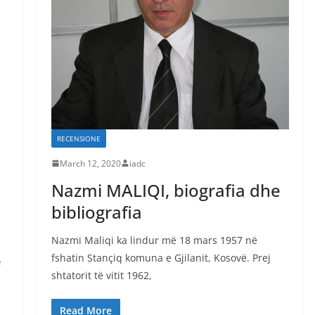
RECENSIONE
March 12, 2020
iadc
Nazmi MALIQI, biografia dhe
bibliografia
Nazmi Maliqi ka lindur më 18 mars 1957 në
fshatin Stançiq komuna e Gjilanit, Kosovë. Prej
f
shtatorit të vitit 1962,
Read More