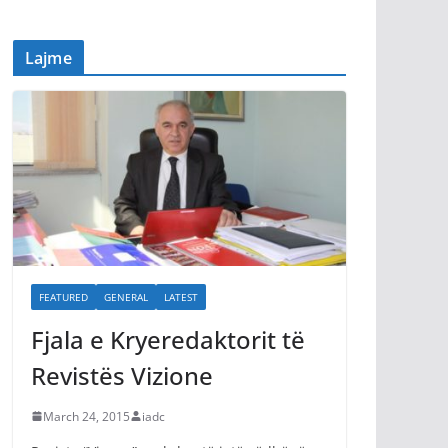
Lajme
FEATURED
GENERAL
LATEST
Fjala e Kryeredaktorit të
Revistës Vizione
March 24, 2015
iadc