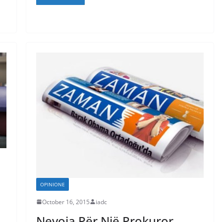
OPINIONE
October 16, 2015
iadc
Nevoja Për Një Prokuror