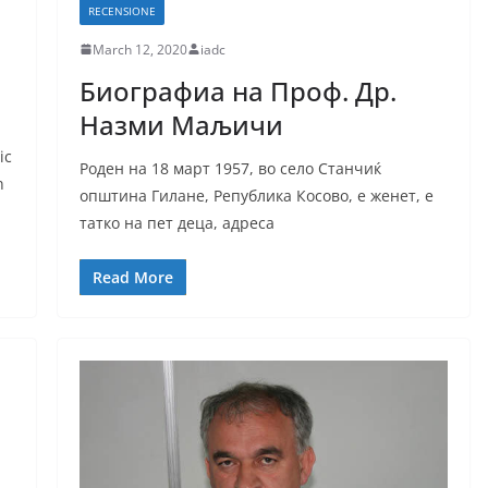
RECENSIONE
March 12, 2020
iadc
Биографиа на Проф. Др.
Назми Маљичи
ic
Роден на 18 март 1957, во село Станчиќ
n
општина Гилане, Република Косово, е женет, е
татко на пет деца, адреса
Read More