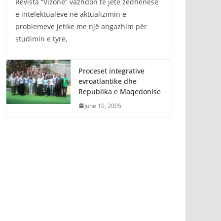
Revista “Vizone” vazhdon të jetë zëdhënëse
e intelektualëve në aktualizimin e
problemeve jetike me një angazhim për
studimin e tyre,
Proceset integrative
evroatlantike dhe
Republika e Maqedonise
June 10, 2005