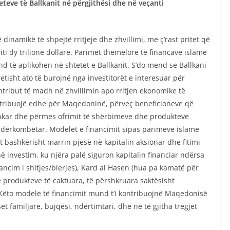
teve të Ballkanit në përgjithësi dhe në veçanti
inamikë të shpejtë rritjeje dhe zhvillimi, me ç’rast pritet që
viti dy trilionë dollarë. Parimet themelore të financave islame
d të aplikohen në shtetet e Ballkanit. S’do mend se Ballkani
tisht ato të burojnë nga investitorët e interesuar për
ntribut të madh në zhvillimin apo rritjen ekonomike të
ontribuojë edhe për Maqedoninë, përveç beneficioneve që
bankar dhe përmes ofrimit të shërbimeve dhe produkteve
ndërkombëtar. Modelet e financimit sipas parimeve islame
 bashkërisht marrin pjesë në kapitalin aksionar dhe fitimi
 investim, ku njëra palë siguron kapitalin financiar ndërsa
nancim i shitjes/blerjes), Kard al Hasen (hua pa kamatë për
 e produkteve të caktuara, të përshkruara saktësisht
. Këto modele të financimit mund t’i kontribuojnë Maqedonisë
 familjare, bujqësi, ndërtimtari, dhe në të gjitha tregjet