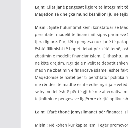
Lajm: Cilat janë pengesat ligjore të integrimit t
Maqedonisë dhe çka mund këshilloni ju në tejk
Misini:
Gjatë hulumtimit kemi konstatuar se Maq
përshtatet modelit të financimit sipas parimeve 
tjera ligjore. Por, këto pengesa nuk janë të pa
është fillimisht të hapet debat për këtë temë, as
zbatimin e modelit financiar Islam. Gjithashtu,
në këtë drejtim. Ngritja e nivelit te debatit shk
madh në zbatimin e financave islame, është fak
Maqedonisë të nxitet për t’i përshtatur politika 
me rëndësi të madhe është edhe ngritja e vetëdi
se ky model është për të gjithë me alternativa 
tejkalimin e pengesave ligjërore drejtë aplikues
Lajm: Çfarë thonë jomyslimanet për financat is
Misini:
Në kohën kur kapitalizmi i egër promovon 