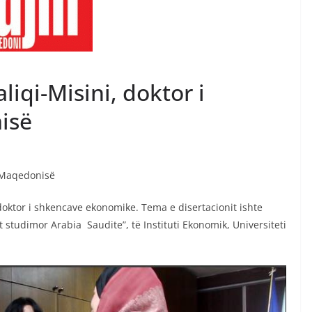
liqi-Misini, doktor i
isë
ë Maqedonisë
 doktor i shkencave ekonomike. Tema e disertacionit ishte
st studimor Arabia Saudite”, të Instituti Ekonomik, Universiteti