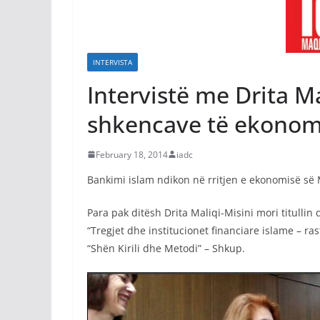
INTERVISTA
Intervistë me Drita Ma
shkencave të ekonom
February 18, 2014
iadc
Bankimi islam ndikon në rritjen e ekonomisë s
Para pak ditësh Drita Maliqi-Misini mori titullin
“Tregjet dhe institucionet financiare islame – ra
“Shën Kirili dhe Metodi” – Shkup.