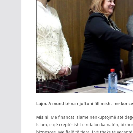
Lajm: A mund të na njoftoni fillimisht me konc
Misini:
Me financat islame nënkuptojmë atë degë e
Islam, e që rreptësisht e ndalon kamatën, bixho
biznesore. Me fjalë të tjera, i vë theks të veçan