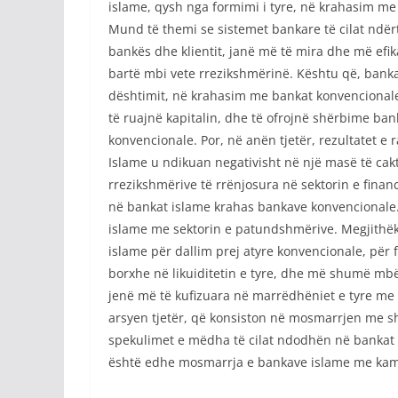
islame, qysh nga formimi i tyre, në krahasim me
Mund të themi se sistemet bankare të cilat ndër
bankës dhe klientit, janë më të mira dhe më efik
bartë mbi vete rrezikshmërinë. Kështu që, bank
dështimit, në krahasim me bankat konvencionale,
të ruajnë kapitalin, dhe të ofrojnë shërbime ban
konvencionale. Por, në anën tjetër, rezultatet 
Islame u ndikuan negativisht në një masë të cakt
rrezikshmërive të rrënjosura në sektorin e fin
në bankat islame krahas bankave konvencionale.
islame me sektorin e patundshmërive. Megjithëkë
islame për dallim prej atyre konvencionale, për
borxhe në likuiditetin e tyre, dhe më shumë mbës
jenë më të kufizuara në marrëdhëniet e tyre me 
arsyen tjetër, që konsiston në mosmarrjen me sh
spekulimet e mëdha të cilat ndodhën në bankat 
është edhe mosmarrja e bankave islame me kamat