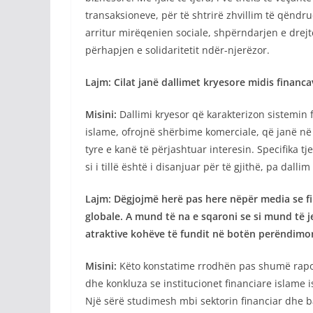
transaksioneve, për të shtrirë zhvillim të qënd
arritur mirëqenien sociale, shpërndarjen e drej
përhapjen e solidaritetit ndër-njerëzor.
Lajm: Cilat janë dallimet kryesore midis financ
Misini:
Dallimi kryesor që karakterizon sistemin f
islame, ofrojnë shërbime komerciale, që janë në
tyre e kanë të përjashtuar interesin. Specifika 
si i tillë është i disanjuar për të gjithë, pa dalli
Lajm: Dëgjojmë herë pas here nëpër media se fi
globale. A mund të na e sqaroni se si mund të 
atraktive kohëve të fundit në botën perëndimo
Misini:
Këto konstatime rrodhën pas shumë rapor
dhe konkluza se institucionet financiare islame i
Një sërë studimesh mbi sektorin financiar dhe 