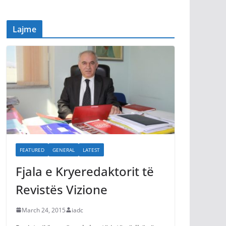
Lajme
FEATURED
GENERAL
LATEST
Fjala e Kryeredaktorit të
Revistës Vizione
March 24, 2015
iadc