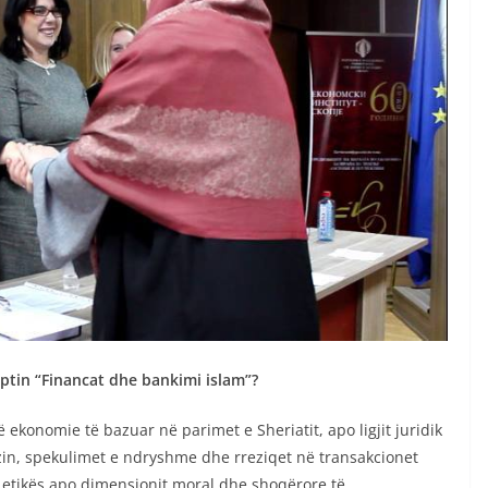
eptin “Financat dhe bankimi islam”?
konomie të bazuar në parimet e Sheriatit, apo ligjit juridik
zin, spekulimet e ndryshme dhe rreziqet në transakcionet
të etikës apo dimensionit moral dhe shoqërore të