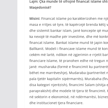
Lajm: Çka munde të ofrojnë financat islame shte
Maqedonisë?
Misini:
Financat islame po karakterizohen me një d
masa e rritjes së tyre, të kapërcejë brenda këtij 
dhe sistemit bankar islam, janë koncepte që mun
ka nevojë të madhe për investime, dhe më konkre
financat islame. Bankat islame mund të japin ko
Ballkanit. Modeli i financave islame mund të k
cekëm më lartë, ndikon në zgjerimin e rrjetit 
financiare Islame, të pranohen edhe në tregun 
janë: musharaka (formë e financimit ku partnerët
bëhet me marrëveshje), Mudaraba (partneritet në
pala tjetër kapitalin sipërmarrës), Murabaha (fi
disa kategori njerëzish), financimi Salam (shitja
paraprakisht) dhe modele të tjera të financimit
në sektorin e ekonomisë, në ndërmarrësi, bizneset
dhe institucionet tjera financiare.