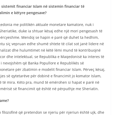
ë sistemit financiar Islam në sistemin financiar të
alimin e këtyre pengesave?
edonia me politikën aktuale monetare kamatore, nuk i
Sheriatike, duke ia shtuar kësaj edhe një mori pengesash të
kapërcyeshme. Mendoj se hapin e parë që duhet ta hedhim,
htu siç vepruan edhe shumë shtete të cilat sot janë lidere në
 analizat dhe hulumtimet në këtë lëmi mund të kontribuojnë
encor dhe intelektual, se Republika e Maqedonisë ka interes të
t i nevojshëm që Banka Popullore e Republikës së
monetare për zbatimin e modelit financiar Islam. Përveç kësaj,
jes së qytetarëve për dobinë e financimit jo komator Islam,
më të mira. Këto pra, mund të emërohen si hapat e parë në
hmërisë së financimit që është në përputhje me Sheriatin.
lame?
filozofinë që pretendon se njeriu për njeriun është ujk, dhe