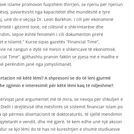
cave islame promovon fuqishëm thirrjen, se njeriu për njeriun
 njësoj, pavarësisht nga kapacitetet dhe mundësitë e tyre
j, unë do e veçoja Dr. Leon Barkhon, i cili për ekonominë
ërtetë i gëzimit tonë, në cilësinë e shkrimtarëve dhe
ëndim, sepse është fenomen i cili dokumenton prerë
et e Islamit.” Kurse sipas gazetës “Financial Time”,
, vie në rangun e dytë në mesin e shkencave të ekonomisë,
ancial Time”, gjithashtu pranon faktin se pjesa më e madhe e
 në perëndim janë nga jomyslimanët.
ertacion në këtë lëmi? A shpresoni se do të leni gjurmë
he zgjimin e interesimit për këtë lëmi kaq të ndjeshme?.
rvojat janë argumentet më të mira, se nevoja për shkuljen e
ielli i drejtësisë dhe mëshirës së sistemit financiar Islam po
që përmes disertacionit të doktoraturës, të sjellë mendimin
ytetarët e vendit, dhe më gjerë, të kem edhe unë një aksion
bindur se kjo lëmi do të has në kureshtjen e shumë studiuesve