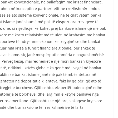
 bankat konvencionale, në ballafaqim me krizat financiare.
tohen në konceptin e partneritetit ne rrezikshmëri, midis
ase se ato sisteme konvencionale, në të cilat vetëm banka
at islame janë shumë më pak të ekspozuara rreziqeve të
 dhe, si rrjedhojë, kërkohet prej bankave islame që më pak
kare me kosto relativisht më të ulët, në krahasim me bankat
e raporteve të ndryshme ekonomike tregojnë se dhe bankat
uar nga kriza e fundit financiare globale, për shkak të
ancave islame, siç janë mospërputhshmëria e pagueshmërisë
 Përveç kësaj, marrëdhëniet e një mori bankash kryesore
të, ndikimi i krizës globale ka qenë më i vogël në bankat
 faktin se bankat islame janë më pak të mbështetura në
hteten në depozitat e klientëve, fakt ky qe bëri që ato të
tregjet e borxheve. Gjithashtu, ekspertët potencojnë edhe
itblerje të borxheve, dhe largimin e këtyre bankave nga
euro-amerikane. Gjithashtu se një prej shkaqeve kryesore
ë dhe transaksione të rrezikshmërive të larta.