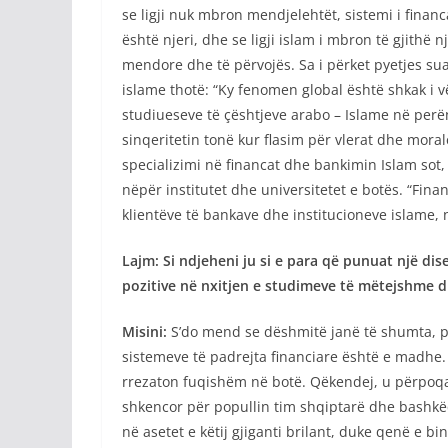
se ligji nuk mbron mendjelehtët, sistemi i finan
është njeri, dhe se ligji islam i mbron të gjithë
mendore dhe të përvojës. Sa i përket pyetjes sua
islame thotë: “Ky fenomen global është shkak i v
studiueseve të çështjeve arabo – Islame në per
sinqeritetin tonë kur flasim për vlerat dhe moral
specializimi në financat dhe bankimin Islam sot
nëpër institutet dhe universitetet e botës. “Fin
klientëve të bankave dhe institucioneve islame,
Lajm: Si ndjeheni ju si e para që punuat një dis
pozitive në nxitjen e studimeve të mëtejshme d
Misini:
S’do mend se dëshmitë janë të shumta, pë
sistemeve të padrejta financiare është e madhe. D
rrezaton fuqishëm në botë. Qëkendej, u përpoqa 
shkencor për popullin tim shqiptarë dhe bashkëq
në asetet e këtij gjiganti brilant, duke qenë e 