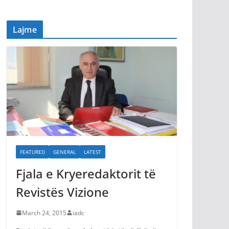
Lajme
FEATURED
GENERAL
LATEST
Fjala e Kryeredaktorit të
Revistës Vizione
March 24, 2015
iadc