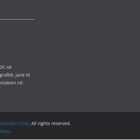
ADC-së
rafitë, janë të
ntakoni në:
emocratic Club
. All rights reserved.
ress
.