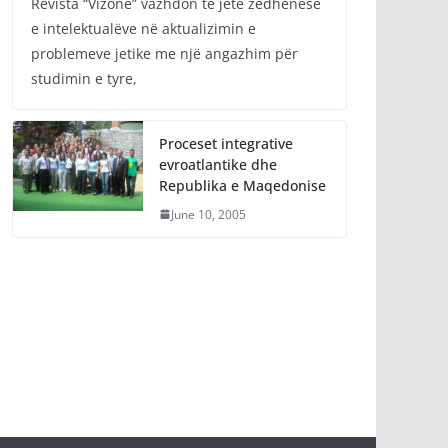
Revista “Vizone” vazhdon të jetë zëdhënëse
e intelektualëve në aktualizimin e
problemeve jetike me një angazhim për
studimin e tyre,
Proceset integrative
evroatlantike dhe
Republika e Maqedonise
June 10, 2005