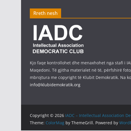
Rreth nesh
Kjo faqe kontrollohet dhe menaxhohet nga stafi i I
Maqedoni. Të gjitha materialet në të, përfshirë fotog
mbrojtura me copyright të Klubit Demokratik. Na ko
info@klubidemokratik.org
Copyright © 2026
IADC – Intellectual Association D
Theme:
ColorMag
by ThemeGrill. Powered by
WordP