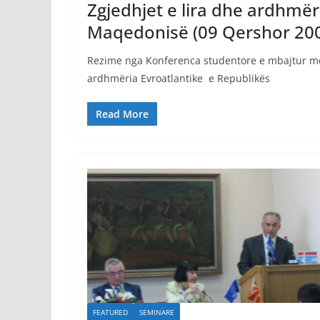
Zgjedhjet e lira dhe ardhmër
Maqedonisë (09 Qershor 20
Rezime nga Konferenca studentore e mbajtur më
ardhmëria Evroatlantike e Republikës
Read More
FEATURED
SEMINARE