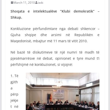
March 11, 2010
iadc
Shoqata e intelektualëve ”Klubi demokratik” –
Shkup.
Konkluzione përfundimtare nga debati shkencor –
Gjuha shqipe dhe arsimi në Republikën e
Maqedonisë, mbajtur më 11 mars të vitit 2010.
Në bazë të diskutimeve të një numri të madh të
pjesëmarrësve në debat, opinionet e tyre mund t’i
përfshijmë në konkluzionet, si vijojnë:
1. Të
gjith
a
përp
jekje
t në