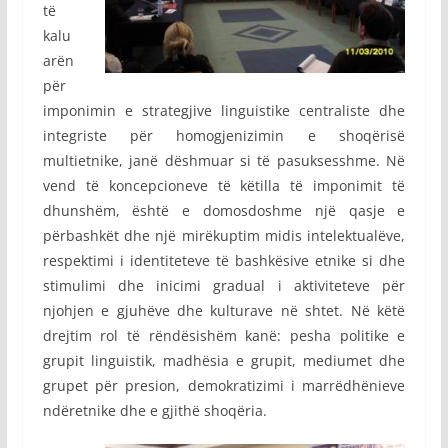
të
kalu
arën
për
imponimin e strategjive linguistike centraliste dhe
integriste për homogjenizimin e shoqërisë
multietnike, janë dëshmuar si të pasuksesshme. Në
vend të koncepcioneve të këtilla të imponimit të
dhunshëm, është e domosdoshme një qasje e
përbashkët dhe një mirëkuptim midis intelektualëve,
respektimi i identiteteve të bashkësive etnike si dhe
stimulimi dhe inicimi gradual i aktiviteteve për
njohjen e gjuhëve dhe kulturave në shtet. Në këtë
drejtim rol të rëndësishëm kanë: pesha politike e
grupit linguistik, madhësia e grupit, mediumet dhe
grupet për presion, demokratizimi i marrëdhënieve
ndëretnike dhe e gjithë shoqëria.