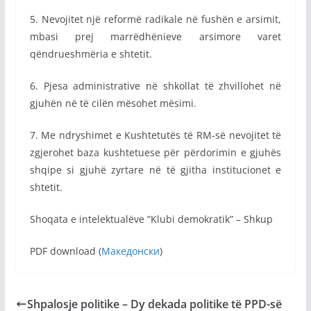
5. Nevojitet një reformë radikale në fushën e arsimit,
mbasi prej marrëdhënieve arsimore varet
qëndrueshmëria e shtetit.
6. Pjesa administrative në shkollat të zhvillohet në
gjuhën në të cilën mësohet mësimi.
7. Me ndryshimet e Kushtetutës të RM-së nevojitet të
zgjerohet baza kushtetuese për përdorimin e gjuhës
shqipe si gjuhë zyrtare në të gjitha institucionet e
shtetit.
Shoqata e intelektualëve ”Klubi demokratik” – Shkup
PDF download (
Македонски
)
Shpalosje politike – Dy dekada politike të PPD-së