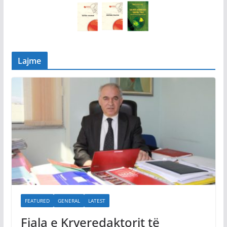
Lajme
FEATURED
GENERAL
LATEST
Fjala e Kryeredaktorit të