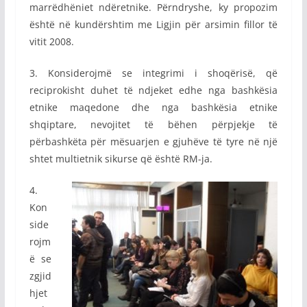
marrëdhëniet ndëretnike. Përndryshe, ky propozim
është në kundërshtim me Ligjin për arsimin fillor të
vitit 2008.
3. Konsiderojmë se integrimi i shoqërisë, që
reciprokisht duhet të ndjeket edhe nga bashkësia
etnike maqedone dhe nga bashkësia etnike
shqiptare, nevojitet të bëhen përpjekje të
përbashkëta për mësuarjen e gjuhëve të tyre në një
shtet multietnik sikurse që është RM-ja.
4.
Kon
side
rojm
ë se
zgjid
hjet