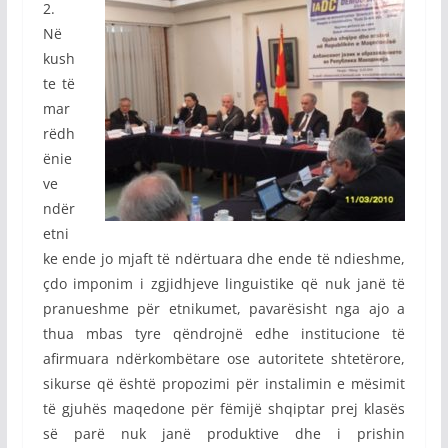
2.
Në
kush
te të
mar
rëdh
ënie
ve
ndër
etni
ke ende jo mjaft të ndërtuara dhe ende të ndieshme,
çdo imponim i zgjidhjeve linguistike që nuk janë të
pranueshme për etnikumet, pavarësisht nga ajo a
thua mbas tyre qëndrojnë edhe institucione të
afirmuara ndërkombëtare ose autoritete shtetërore,
sikurse që është propozimi për instalimin e mësimit
të gjuhës maqedone për fëmijë shqiptar prej klasës
së parë nuk janë produktive dhe i prishin