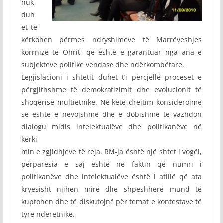
nuk
duh
et të
kërkohen përmes ndryshimeve të Marrëveshjes
korrnizë të Ohrit, që është e garantuar nga ana e
subjekteve politike vendase dhe ndërkombëtare.
Legjislacioni i shtetit duhet t’i përcjellë proceset e
përgjithshme të demokratizimit dhe evolucionit të
shoqërisë multietnike. Në këtë drejtim konsiderojmë
se është e nevojshme dhe e dobishme të vazhdon
dialogu midis intelektualëve dhe
politikanëve në
kërki
min e zgjidhjeve të reja. RM-ja është një shtet i vogël,
përparësia e saj është në faktin që numri i
politikanëve dhe intelektualëve është i atillë që ata
kryesisht njihen mirë dhe shpeshherë mund të
kuptohen dhe të diskutojnë për temat e kontestave të
tyre ndëretnike.