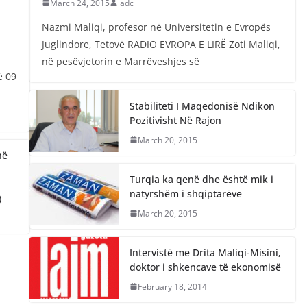
March 24, 2015
iadc
Nazmi Maliqi, profesor në Universitetin e Evropës
Juglindore, Tetovë RADIO EVROPA E LIRË Zoti Maliqi,
në pesëvjetorin e Marrëveshjes së
ë 09
Stabiliteti I Maqedonisë Ndikon
Pozitivisht Në Rajon
March 20, 2015
në
Turqia ka qenë dhe është mik i
natyrshëm i shqiptarëve
)
March 20, 2015
Intervistë me Drita Maliqi-Misini,
doktor i shkencave të ekonomisë
February 18, 2014