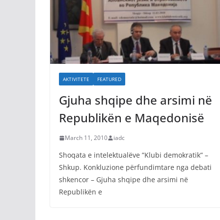
AKTIVITETE
FEATURED
Gjuha shqipe dhe arsimi në
Republikën e Maqedonisë
March 11, 2010
iadc
Shoqata e intelektualëve ”Klubi demokratik” –
Shkup. Konkluzione përfundimtare nga debati
shkencor – Gjuha shqipe dhe arsimi në
Republikën e