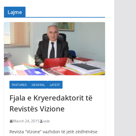
Lajme
FEATURED
GENERAL
LATEST
Fjala e Kryeredaktorit të
Revistës Vizione
March 24, 2015
iadc
Revista “Vizone” vazhdon të jetë zëdhënëse