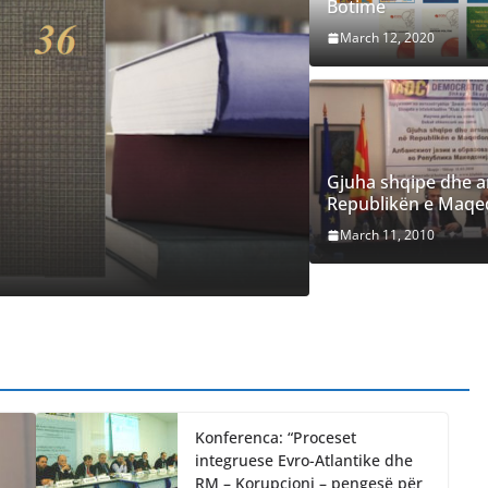
Botime
March 12, 2020
LATEST
NEWS
Gjuha shqipe dhe a
Republikën e Maqe
Revista Vizi
March 11, 2010
February 22, 2021
ia
Konferenca: “Proceset
integruese Evro-Atlantike dhe
RM – Korupcioni – pengesë për