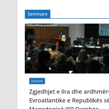
Seminare
SEMINARE
Zgjedhjet e lira dhe ardhmër
Evroatlantike e Republikës s
Maqedonisë (09 Qershor