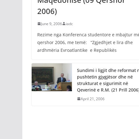
2006)
June 9, 2006
iadc
Rezime nga Konferenca studentore e mbajtur m
qershor 2006, me temë: “Zgjedhjet e lira dhe
ardhmëria Evroatlantike e Republikës
Sundimi i ligjit dhe reformat 
pushtetin gjygjësor dhe në
strukturat e sigurimit në
Qeverinë e R.M. (21 Prill 2006
April 21, 2006