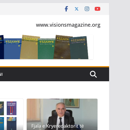
www.visionsmagazine.org
NI
Fjala e Kryeredaktorit të