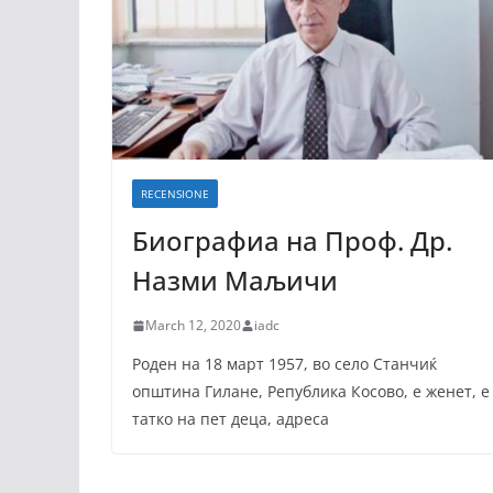
RECENSIONE
Биографиа на Проф. Др.
Назми Маљичи
March 12, 2020
iadc
Роден на 18 март 1957, во село Станчиќ
општина Гилане, Република Косово, е женет, е
татко на пет деца, адреса